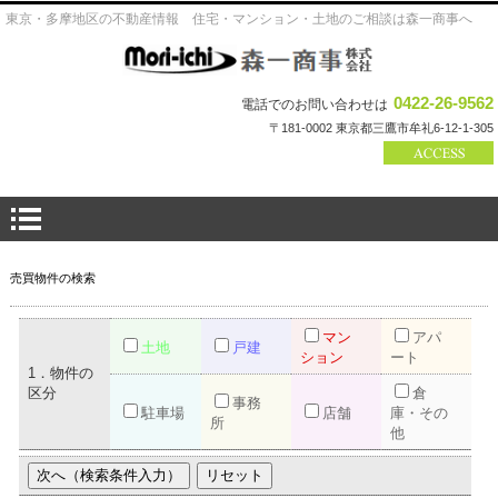
東京・多摩地区の不動産情報 住宅・マンション・土地のご相談は森一商事へ
0422-26-9562
電話でのお問い合わせは
〒181-0002 東京都三鷹市牟礼6-12-1-305
売買物件の検索
マン
アパ
土地
戸建
ション
ート
1．物件の
区分
倉
事務
駐車場
店舗
庫・その
所
他